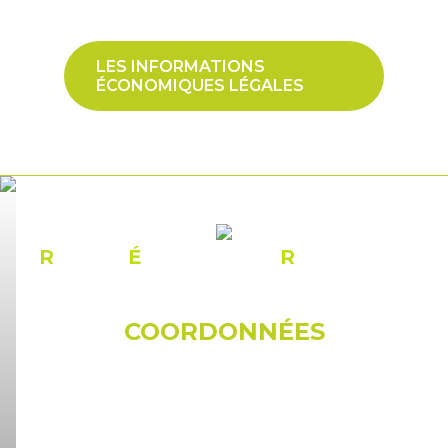
LES INFORMATIONS
ÉCONOMIQUES LÉGALES
R
ÉSEAU
É
CONOMIQUE
R
ONCQUOIS
COORDONNÉES
© Mairie de Roncq
18, rue du docteur Galissot
CS 30120 59436 RONCQ Cedex