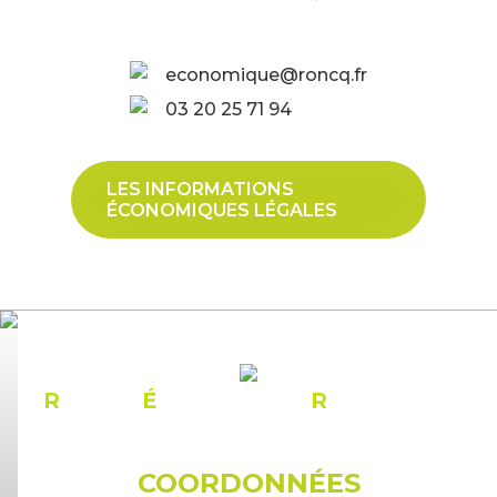
economique@roncq.fr
03 20 25 71 94
LES INFORMATIONS
ÉCONOMIQUES LÉGALES
R
ÉSEAU
É
CONOMIQUE
R
ONCQUOIS
COORDONNÉES