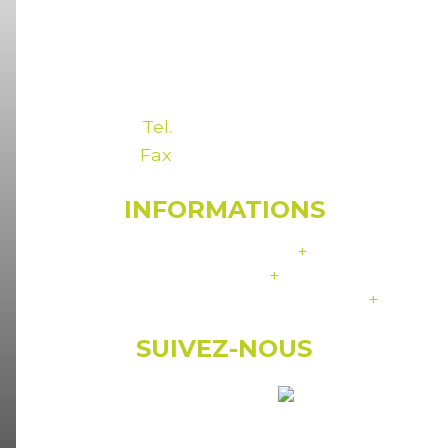
© Mairie de Roncq
18, rue du docteur Galissot
CS 30120 59436 RONCQ Cedex
Tel.
03 20 25 64 25
Fax
03 20 25 64 00
INFORMATIONS
Mentions légales
+
Assistance
+
Crédits:
+
Agence Web Promatec Digital
SUIVEZ-NOUS
sur notre page