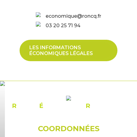
economique@roncq.fr
03 20 25 71 94
LES INFORMATIONS
ÉCONOMIQUES LÉGALES
R
ÉSEAU
É
CONOMIQUE
R
ONCQUOIS
COORDONNÉES