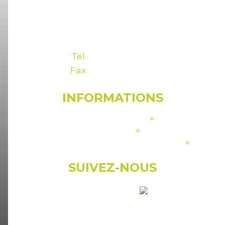
© Mairie de Roncq
18, rue du docteur Galissot
CS 30120 59436 RONCQ Cedex
Tel.
03 20 25 64 25
Fax
03 20 25 64 00
INFORMATIONS
Mentions légales
+
Assistance
+
Crédits:
+
Agence Web Promatec Digital
SUIVEZ-NOUS
sur notre page