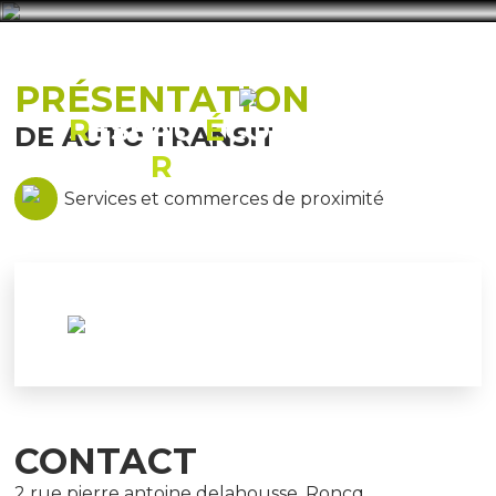
PRÉSENTATION
R
ÉSEAU
É
CONOMIQUE
DE AUTO TRANSIT
R
ONCQUOIS
Services et commerces de proximité
CONTACT
2 rue pierre antoine delahousse, Roncq