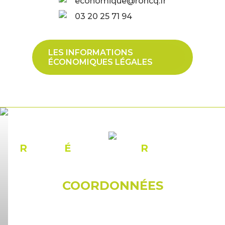
economique@roncq.fr
03 20 25 71 94
LES INFORMATIONS
ÉCONOMIQUES LÉGALES
R
ÉSEAU
É
CONOMIQUE
R
ONCQUOIS
COORDONNÉES
© Mairie de Roncq
18, rue du docteur Galissot