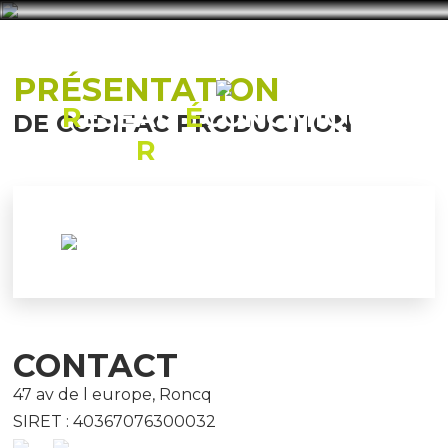
PRÉSENTATION
R
ÉSEAU
É
CONOMIQUE
DE CODIFAC PRODUCTION
R
ONCQUOIS
CONTACT
47 av de l europe, Roncq
SIRET : 40367076300032