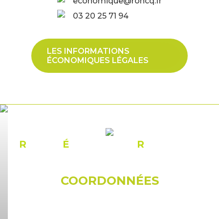
economique@roncq.fr
03 20 25 71 94
LES INFORMATIONS
ÉCONOMIQUES LÉGALES
R
ÉSEAU
É
CONOMIQUE
R
ONCQUOIS
COORDONNÉES
© Mairie de Roncq
18, rue du docteur Galissot