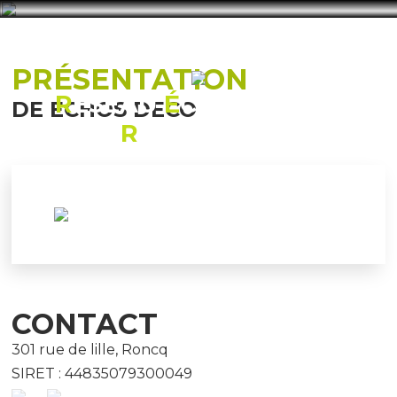
PRÉSENTATION
R
ÉSEAU
É
CONOMIQUE
DE ECHOS DECO
R
ONCQUOIS
CONTACT
301 rue de lille, Roncq
SIRET : 44835079300049