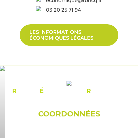
economique@roncq.fr
03 20 25 71 94
LES INFORMATIONS
ÉCONOMIQUES LÉGALES
R
ÉSEAU
É
CONOMIQUE
R
ONCQUOIS
COORDONNÉES
© Mairie de Roncq
18, rue du docteur Galissot