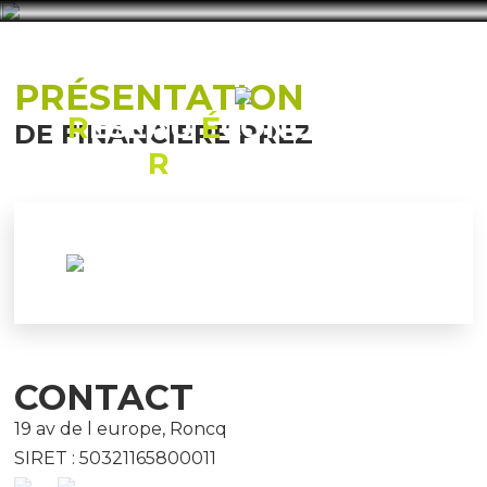
PRÉSENTATION
R
ÉSEAU
É
CONOMIQUE
DE FINANCIERE PREZ
R
ONCQUOIS
CONTACT
19 av de l europe, Roncq
SIRET : 50321165800011