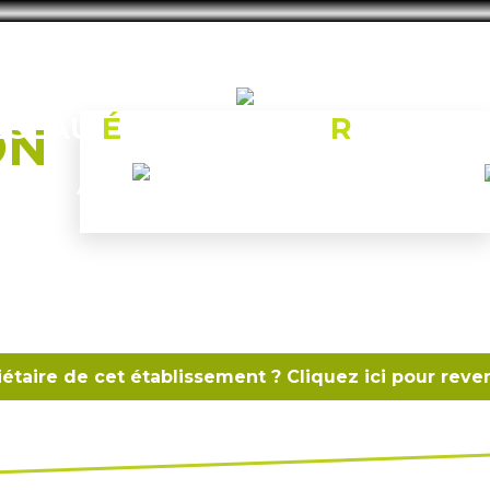
ÉSEAU
É
CONOMIQUE
R
ONCQUO
ON
CUEIL
ANNUAIRE
LOCALISATION
ACTUS
iétaire de cet établissement ? Cliquez ici pour reve