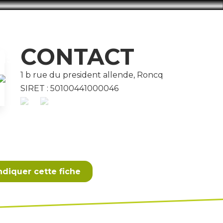
CONTACT
IS
1 b rue du president allende, Roncq
SIRET : 50100441000046
ndiquer cette fiche