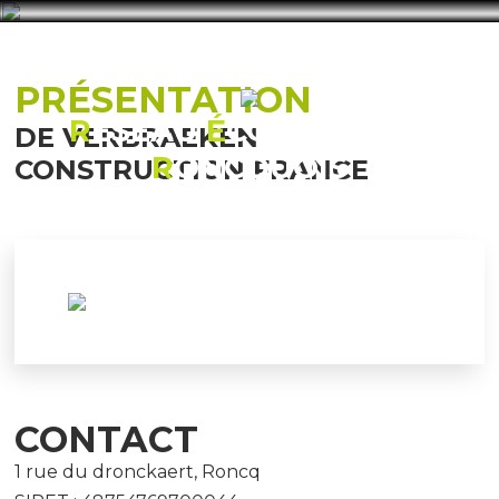
PRÉSENTATION
R
ÉSEAU
É
CONOMIQUE
DE VERBRAEKEN
R
ONCQUOIS
CONSTRUCTION FRANCE
CONTACT
1 rue du dronckaert, Roncq