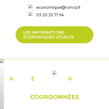
economique@roncq.fr
03 20 25 71 94
LES INFORMATIONS
ÉCONOMIQUES LÉGALES
R
ÉSEAU
É
CONOMIQUE
R
ONCQUOIS
COORDONNÉES
© Mairie de Roncq