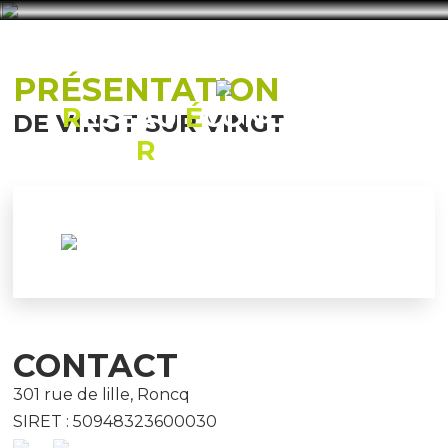
PRÉSENTATION
R
ÉSEAU
É
CONOMIQUE
DE VINGT SUR VINGT
R
ONCQUOIS
CONTACT
301 rue de lille, Roncq
SIRET : 50948323600030