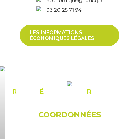
economique@roncq.fr
03 20 25 71 94
LES INFORMATIONS
ÉCONOMIQUES LÉGALES
R
ÉSEAU
É
CONOMIQUE
R
ONCQUOIS
COORDONNÉES
© Mairie de Roncq
18, rue du docteur Galissot