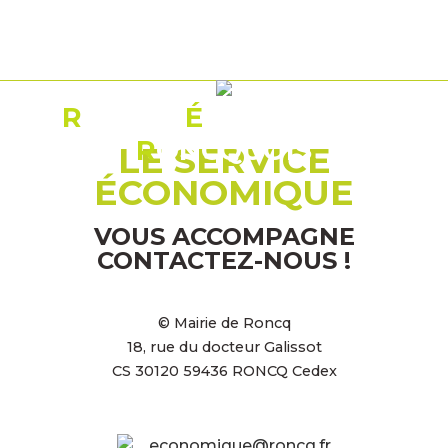
R
ÉSEAU
É
CONOMIQUE
R
ONCQUOIS
LE SERVICE
ÉCONOMIQUE
VOUS ACCOMPAGNE
CONTACTEZ-NOUS !
© Mairie de Roncq
18, rue du docteur Galissot
CS 30120 59436 RONCQ Cedex
economique@roncq.fr