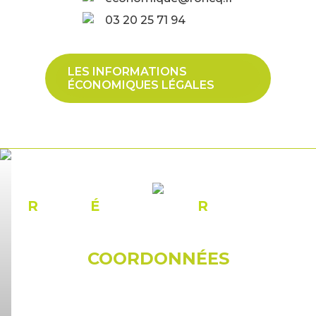
03 20 25 71 94
LES INFORMATIONS
ÉCONOMIQUES LÉGALES
R
ÉSEAU
É
CONOMIQUE
R
ONCQUOIS
COORDONNÉES
© Mairie de Roncq
18, rue du docteur Galissot